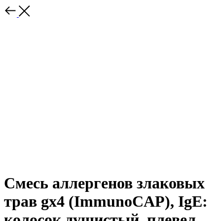
Смесь аллергенов злаковых
трав gx4 (ImmunoCAP), IgE:
колосок душистый, плевел,