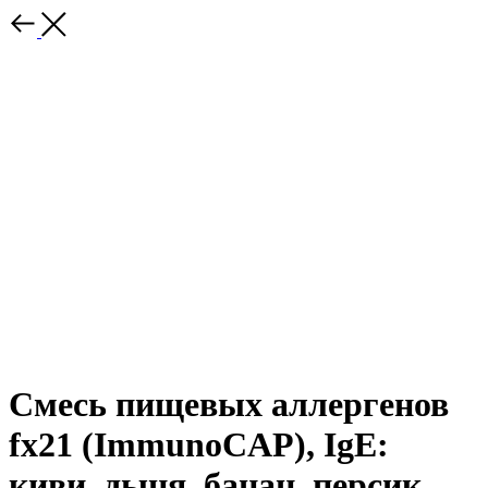
Смесь пищевых аллергенов
fx21 (ImmunoCAP), IgE:
киви, дыня, банан, персик,