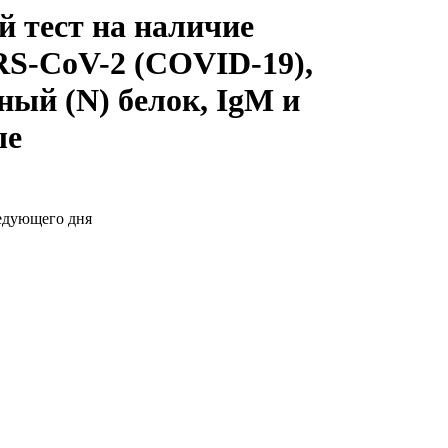
 тест на наличие
RS-CoV-2 (COVID-19),
ный (N) белок, IgM и
ые
ледующего дня