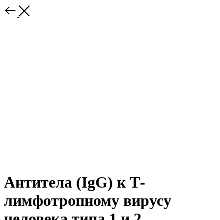
Антитела (IgG) к Т-
лимфотропному вирусу
человека типа 1 и 2