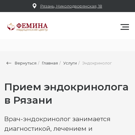
Рязань, Николодворянская, 18
Прием эндокринолога
Вернуться
/
Главная
/
Услуги
/
Эндокринолог
в Рязани
Врач-эндокринолог занимается
диагностикой, лечением и
профилактикой заболеваний,
связанных с эндокринной системой
человека, таких как диабет,
заболеваний щитовидной железы,
гипофиза, надпочечников и других
эндокринных желез.