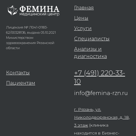
Главная
Цены
Лицензия № Л041-01183-
Услуги
62/00328136, выдана 05.10.2021
Министерством
Специалисты
здравоохранения Рязанской
области
Анализы и
диагностика
+7 (491) 220-33-
Контакты
10
Пациентам
info@femina-rzn.ru
ООО «ФЕМИНА».
ИНН: 6229020706, ОГРН: 1026201270732
г. Рязань, ул.
Политика конфиденциальности
Николодворянская, д. 18,
3 этаж
(клиника
находится в Бизнес-